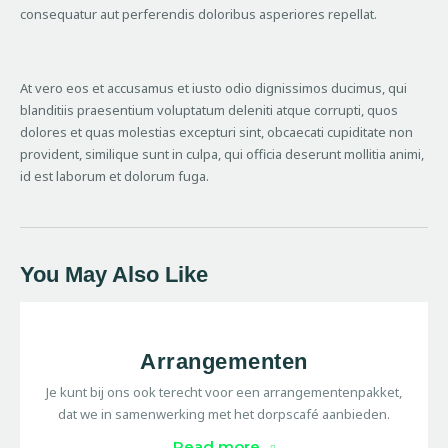
consequatur aut perferendis doloribus asperiores repellat.
At vero eos et accusamus et iusto odio dignissimos ducimus, qui
blanditiis praesentium voluptatum deleniti atque corrupti, quos
dolores et quas molestias excepturi sint, obcaecati cupiditate non
provident, similique sunt in culpa, qui officia deserunt mollitia animi,
id est laborum et dolorum fuga.
You May Also Like
Arrangementen
Je kunt bij ons ook terecht voor een arrangementenpakket,
dat we in samenwerking met het dorpscafé aanbieden.
Read more