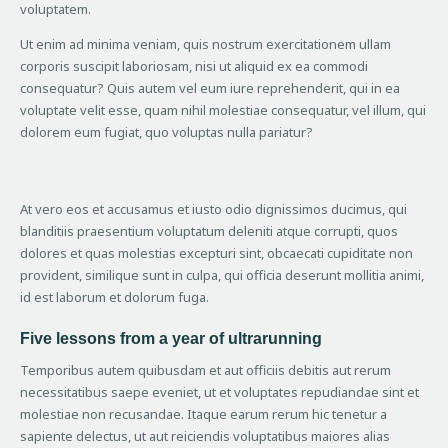
voluptatem.
Ut enim ad minima veniam, quis nostrum exercitationem ullam
corporis suscipit laboriosam, nisi ut aliquid ex ea commodi
consequatur? Quis autem vel eum iure reprehenderit, qui in ea
voluptate velit esse, quam nihil molestiae consequatur, vel illum, qui
dolorem eum fugiat, quo voluptas nulla pariatur?
At vero eos et accusamus et iusto odio dignissimos ducimus, qui
blanditiis praesentium voluptatum deleniti atque corrupti, quos
dolores et quas molestias excepturi sint, obcaecati cupiditate non
provident, similique sunt in culpa, qui officia deserunt mollitia animi,
id est laborum et dolorum fuga.
Five lessons from a year of ultrarunning
Temporibus autem quibusdam et aut officiis debitis aut rerum
necessitatibus saepe eveniet, ut et voluptates repudiandae sint et
molestiae non recusandae. Itaque earum rerum hic tenetur a
sapiente delectus, ut aut reiciendis voluptatibus maiores alias