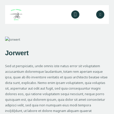
Home
Over ons
Diensten
Jorwert
Galerij
Contact
Sed ut perspiciatis, unde omnis iste natus error sit voluptatem
accusantium doloremque laudantium, totam rem aperiam eaque
ipsa, quae ab illo inventore veritatis et quasi architecto beatae vitae
dicta sunt, explicabo. Nemo enim ipsam voluptatem, quia voluptas
sit, aspernatur aut odit aut fugit, sed quia consequuntur magni
dolores eos, qui ratione voluptatem sequi nesciunt, neque porro
quisquam est, qui dolorem ipsum, quia dolor sit amet consectetur
adipisci velit, sed quia non numquam eius modi tempora
inci[di]dunt, ut labore et dolore magnam aliquam quaerat