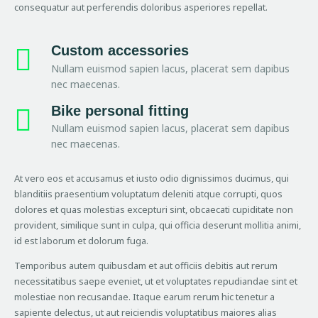
consequatur aut perferendis doloribus asperiores repellat.
Custom accessories
Nullam euismod sapien lacus, placerat sem dapibus
nec maecenas.
Bike personal fitting
Nullam euismod sapien lacus, placerat sem dapibus
nec maecenas.
At vero eos et accusamus et iusto odio dignissimos ducimus, qui
blanditiis praesentium voluptatum deleniti atque corrupti, quos
dolores et quas molestias excepturi sint, obcaecati cupiditate non
provident, similique sunt in culpa, qui officia deserunt mollitia animi,
id est laborum et dolorum fuga.
Temporibus autem quibusdam et aut officiis debitis aut rerum
necessitatibus saepe eveniet, ut et voluptates repudiandae sint et
molestiae non recusandae. Itaque earum rerum hic tenetur a
sapiente delectus, ut aut reiciendis voluptatibus maiores alias