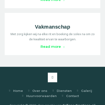
Vakmanschap
Met zorg kijken wij na elke rit en boeking de solex na om zo
de kwaliteit ervan te waarborgen.
Read more
Home
Over ons
Diensten
Galerij
Huurvoorwaarden
Contact