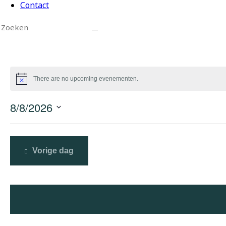
Contact
There are no upcoming evenementen.
8/8/2026
S
e
l
Vorige dag
e
c
t
e
e